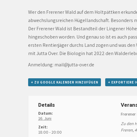
Wer den Frerener Wald auf dem Holtpättken erkundet
abwechslungsreichen Hügellandschaft. Besonders mar
Der Frerener Wald ist Bestandteil der Lingener Höhe,
hingeschoben worden. Und genau so ist es auch pass
ersten Rentierjäger durchs Land zogen und was den 
mit Jutta Over. Die Biologin hat 2022 den Walderlebn
Anmeldung: mail@jutta-over.de
+ ZU GOOGLE KALENDER HINZUFÜGEN
+ EXPORTIERE I
Details
Verans
Datum:
Frerener
16. Juni
Zu den 
Zeit:
Freren
,
4
18:00 - 20:00